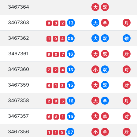
3467364
大
双
3467363
13
大
单
对
8
3
2
3467362
05
大
双
错
1
0
4
3467361
16
大
双
对
9
0
7
3467360
13
小
双
对
7
2
4
3467359
15
大
双
对
6
1
8
3467358
16
大
单
对
2
9
5
3467357
15
大
单
对
6
8
1
3467356
07
小
单
对
1
1
5