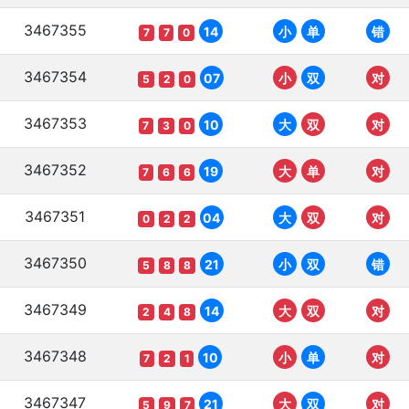
3467355
14
小
单
错
7
7
0
3467354
07
小
双
对
5
2
0
3467353
10
大
双
对
7
3
0
3467352
19
大
单
对
7
6
6
3467351
04
大
双
对
0
2
2
3467350
21
小
双
错
5
8
8
3467349
14
大
双
对
2
4
8
3467348
10
小
单
对
7
2
1
3467347
21
大
双
对
5
9
7