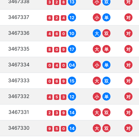
3467338
13
小
双
对
3
2
8
3467337
12
小
单
对
6
2
4
3467336
10
大
双
对
4
6
0
3467335
17
大
单
对
8
0
9
3467334
04
小
单
对
0
4
0
3467333
15
大
双
对
0
6
9
3467332
12
小
单
对
4
5
3
3467331
14
大
双
对
2
3
9
3467330
14
大
双
对
9
5
0