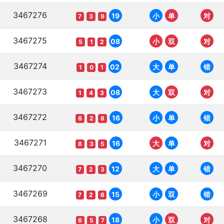
3467276
19
小
单
对
7
3
9
3467275
08
小
双
对
5
1
2
3467274
02
大
单
错
1
0
1
3467273
08
大
双
对
1
4
3
3467272
16
小
单
错
6
2
8
3467271
16
大
单
对
8
3
5
3467270
12
大
单
错
7
2
3
3467269
15
小
双
错
7
2
6
3467268
18
小
双
对
6
5
7