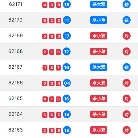
62171
杀大双
16
错
4
3
9
62170
杀小单
11
错
6
2
3
62169
杀小双
17
对
6
8
3
62168
杀小单
12
对
2
1
9
62167
杀大双
16
错
1
8
7
62166
杀大双
04
对
0
0
4
62165
杀小单
16
对
9
1
6
62164
杀小单
14
对
6
6
2
62163
杀小双
16
对
2
5
9