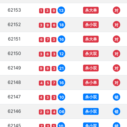
62153
杀大单
13
对
1
3
9
62152
杀小双
18
对
3
9
6
62151
杀大单
16
对
6
7
3
62150
杀大双
12
对
3
6
3
62149
杀小双
21
对
9
9
3
62148
杀小单
16
对
4
5
7
62147
杀小双
10
错
4
3
3
62146
杀小双
06
错
2
0
4
62145
杀小双
10
错
7
2
1