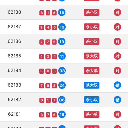
62188
杀小双
15
对
8
1
6
62187
杀小双
19
对
9
4
6
62186
杀小双
19
对
7
7
5
62185
杀大双
11
对
4
3
4
62184
杀大单
08
对
3
0
5
62183
杀大双
24
错
7
9
8
62182
杀小双
06
错
0
5
1
62181
杀小单
16
对
3
7
6