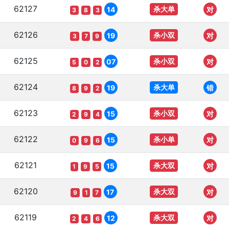
62127
杀大单
14
对
3
8
3
62126
杀小双
19
对
3
7
9
62125
杀小双
07
对
5
0
2
62124
杀大单
19
错
8
9
2
62123
杀小双
15
对
2
9
4
62122
杀小单
15
对
0
9
6
62121
杀大双
15
对
1
9
5
62120
杀大双
17
对
9
1
7
62119
杀大双
12
对
2
4
6