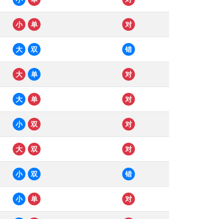
小
单
对
大
双
错
大
单
对
大
单
对
小
双
对
大
双
对
小
双
错
小
单
对