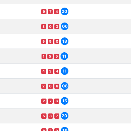
20
9
7
4
06
3
0
3
18
9
9
0
11
1
5
5
11
4
3
4
08
2
0
6
15
2
7
6
20
5
8
7
15
8
7
0