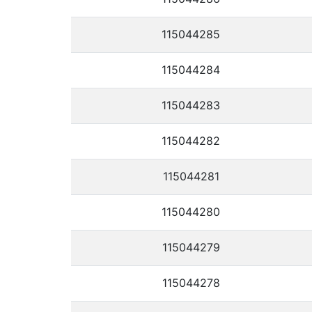
115044285
115044284
115044283
115044282
115044281
115044280
115044279
115044278