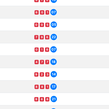
07
6
0
1
05
0
0
5
22
7
9
6
07
0
1
6
18
4
7
7
14
9
2
3
17
8
8
1
21
9
6
6