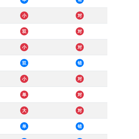
小
对
双
对
小
对
双
错
小
对
单
对
大
对
单
错