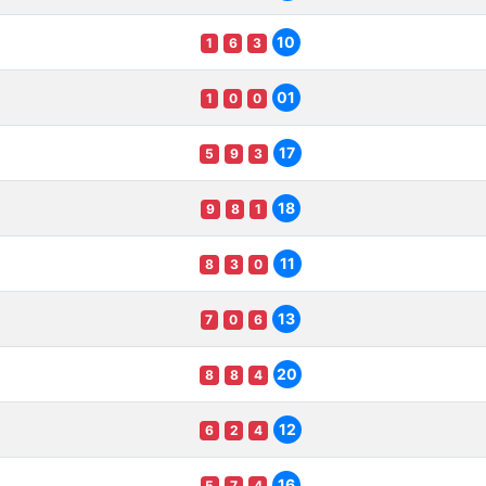
10
1
6
3
01
1
0
0
17
5
9
3
18
9
8
1
11
8
3
0
13
7
0
6
20
8
8
4
12
6
2
4
16
5
7
4