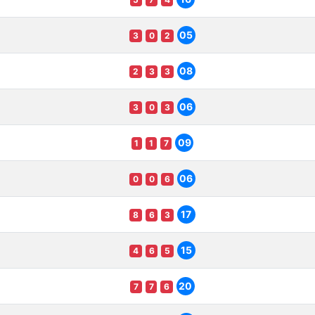
05
3
0
2
08
2
3
3
06
3
0
3
09
1
1
7
06
0
0
6
17
8
6
3
15
4
6
5
20
7
7
6