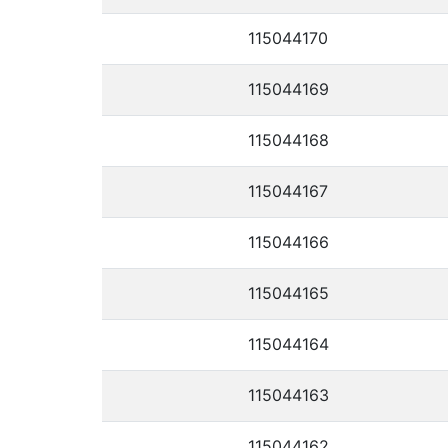
115044170
115044169
115044168
115044167
115044166
115044165
115044164
115044163
115044162