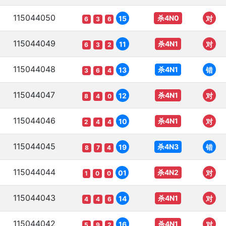
115044050
杀4N0
15
对
6
3
6
115044049
杀4N1
11
对
6
3
2
115044048
杀4N1
13
错
3
6
4
115044047
杀4N1
12
对
8
4
0
115044046
杀4N1
10
对
2
4
4
115044045
杀4N3
19
错
8
7
4
115044044
杀4N2
01
对
1
0
0
115044043
杀4N1
14
对
4
4
6
115044042
杀4N1
16
对
5
9
2