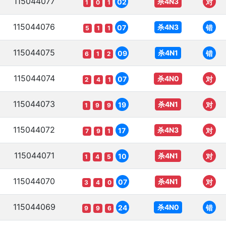
115044077
杀4N3
02
对
1
0
1
115044076
杀4N3
07
错
5
1
1
115044075
杀4N1
09
错
6
1
2
115044074
杀4N0
07
对
2
4
1
115044073
杀4N1
19
对
1
9
9
115044072
杀4N3
17
对
7
9
1
115044071
杀4N1
10
对
1
4
5
115044070
杀4N1
07
对
3
4
0
115044069
杀4N0
24
错
9
9
6