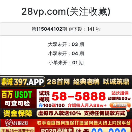
28vp.com(关注收藏)
第
115044102
期 距下期：
141 秒
大双未开：
03
期
小双未开：
04
期
小单未开：
01
期