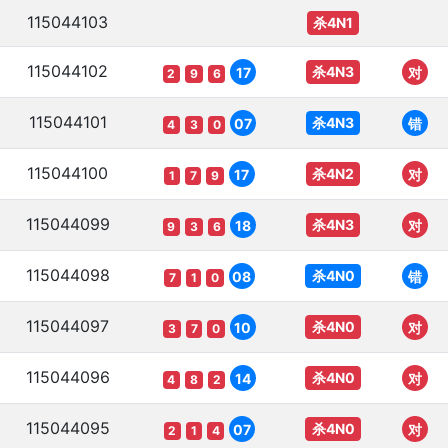
115044103
杀4N1
115044102
杀4N3
17
对
2
9
6
115044101
杀4N3
07
错
4
3
0
115044100
杀4N2
17
对
1
7
9
115044099
杀4N3
18
对
9
3
6
115044098
杀4N0
08
错
7
1
0
115044097
杀4N0
10
对
3
7
0
115044096
杀4N0
14
对
4
8
2
115044095
杀4N0
07
对
2
1
4