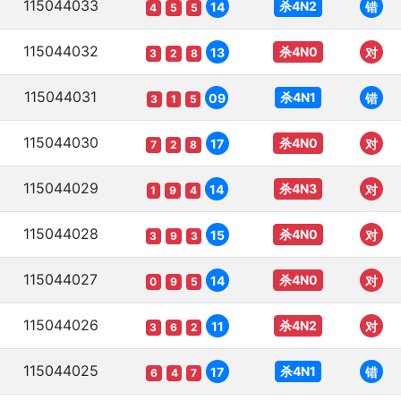
115044033
杀4N2
14
错
4
5
5
115044032
杀4N0
13
对
3
2
8
115044031
杀4N1
09
错
3
1
5
115044030
杀4N0
17
对
7
2
8
115044029
杀4N3
14
对
1
9
4
115044028
杀4N0
15
对
3
9
3
115044027
杀4N0
14
对
0
9
5
115044026
杀4N2
11
对
3
6
2
115044025
杀4N1
17
错
6
4
7