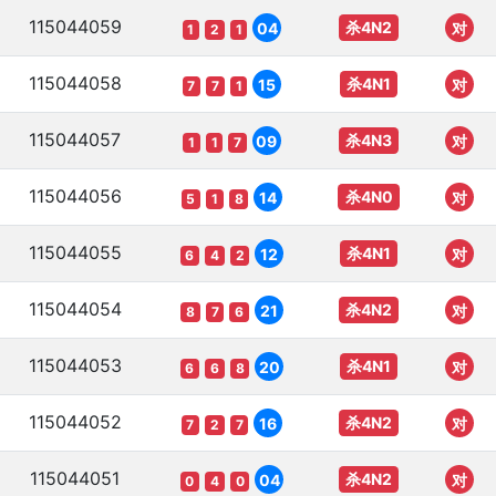
115044059
杀4N2
04
对
1
2
1
115044058
杀4N1
15
对
7
7
1
115044057
杀4N3
09
对
1
1
7
115044056
杀4N0
14
对
5
1
8
115044055
杀4N1
12
对
6
4
2
115044054
杀4N2
21
对
8
7
6
115044053
杀4N1
20
对
6
6
8
115044052
杀4N2
16
对
7
2
7
115044051
杀4N2
04
对
0
4
0