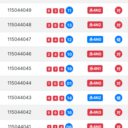
115044049
杀4N2
11
对
6
3
2
115044048
杀4N2
13
对
3
6
4
115044047
杀4N0
12
错
8
4
0
115044046
杀4N0
10
对
2
4
4
115044045
杀4N1
19
对
8
7
4
115044044
杀4N0
01
对
1
0
0
115044043
杀4N2
14
错
4
4
6
115044042
杀4N3
16
对
5
9
2
115044041
杀4N0
06
对
1
1
4