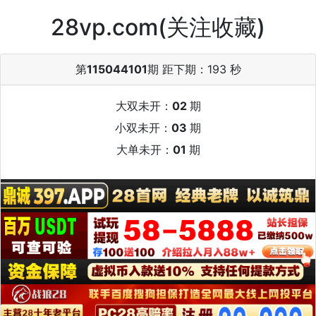
28vp.com(关注收藏)
第
115044101
期 距下期：
193 秒
大双未开：
02
期
小双未开：
03
期
大单未开：
01
期