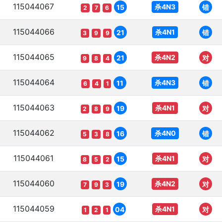
115044067
杀4N3
15
错
2
7
6
115044066
杀4N1
21
错
3
9
9
115044065
杀4N2
21
对
9
8
4
115044064
杀4N3
11
错
6
4
1
115044063
杀4N1
19
对
2
8
9
115044062
杀4N0
16
错
5
3
8
115044061
杀4N1
15
对
8
5
2
115044060
杀4N2
19
对
7
9
3
115044059
杀4N1
04
对
1
2
1