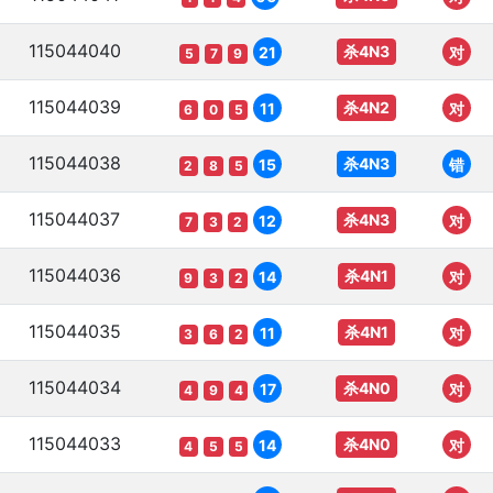
115044040
杀4N3
21
对
5
7
9
115044039
杀4N2
11
对
6
0
5
115044038
杀4N3
15
错
2
8
5
115044037
杀4N3
12
对
7
3
2
115044036
杀4N1
14
对
9
3
2
115044035
杀4N1
11
对
3
6
2
115044034
杀4N0
17
对
4
9
4
115044033
杀4N0
14
对
4
5
5