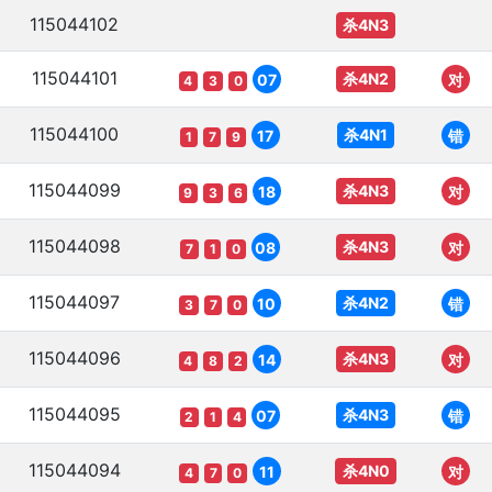
115044102
杀4N3
115044101
杀4N2
07
对
4
3
0
115044100
杀4N1
17
错
1
7
9
115044099
杀4N3
18
对
9
3
6
115044098
杀4N3
08
对
7
1
0
115044097
杀4N2
10
错
3
7
0
115044096
杀4N3
14
对
4
8
2
115044095
杀4N3
07
错
2
1
4
115044094
杀4N0
11
对
4
7
0